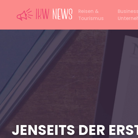
Reisen &
Busines
Tourismus
Untern
JENSEITS DER ER