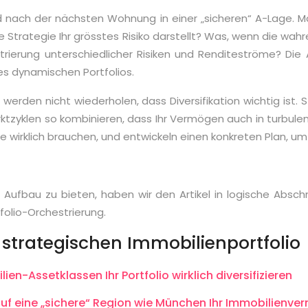
gd nach der nächsten Wohnung in einer „sicheren“ A-Lage. Ma
ese Strategie Ihr grösstes Risiko darstellt? Was, wenn die 
hestrierung unterschiedlicher Risiken und Renditeströme? D
nes dynamischen Portfolios.
r werden nicht wiederholen, dass Diversifikation wichtig ist.
zyklen so kombinieren, dass Ihr Vermögen auch in turbulenten
e wirklich brauchen, und entwickeln einen konkreten Plan, um I
 Aufbau zu bieten, haben wir den Artikel in logische Abschni
olio-Orchestrierung.
 strategischen Immobilienportfolio
-Assetklassen Ihr Portfolio wirklich diversifizieren
uf eine „sichere“ Region wie München Ihr Immobilienv