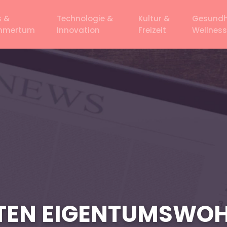
s &
Technologie &
Kultur &
Gesundh
ehmertum
Innovation
Freizeit
Wellness
STEN EIGENTUMSWOHN