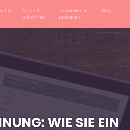
eit &
Mode &
Immobilien &
Blog
Schönheit
Bauwesen
UNG: WIE SIE EIN