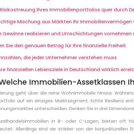
Risikostreuung Ihres Immobilienportfolios quer durch 
 richtige Mischung aus Märkten Ihr Immobilienvermögen 
ie Gewinne realisieren und Umschichtungen vornehmen s
 Sie den genauen Betrag für Ihre finanzielle Freiheit
Kennzahlen, die jeder Unternehmer verstehen muss
e finanziellen Lebensziele in Deutschland wirklich errei
lche Immobilien-Assetklassen Ihr Po
strierung geht über die reine Wohnimmobilie hinaus. Währe
rtfolio auf ein einziges Marktsegment. Echte Resilienz en
hnungsmarktes unterscheiden. Denken Sie in drei Dimension
nzelhandelsimmobilien in B- oder C-Lagen, bieten oft hö
tet. Allerdings sind sie stärker von der konjunkturellen 