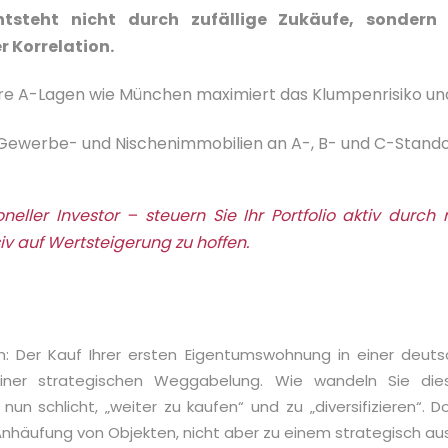
ntsteht nicht durch zufällige Zukäufe, sondern
 Korrelation.
ere A-Lagen wie München maximiert das Klumpenrisiko und
 Gewerbe- und Nischenimmobilien an A-, B- und C-Stando
oneller Investor – steuern Sie Ihr Portfolio aktiv dur
siv auf Wertsteigerung zu hoffen.
an: Der Kauf Ihrer ersten Eigentumswohnung in einer deu
iner strategischen Weggabelung. Wie wandeln Sie diese
schlicht, „weiter zu kaufen“ und zu „diversifizieren“. D
 Anhäufung von Objekten, nicht aber zu einem strategisch aus