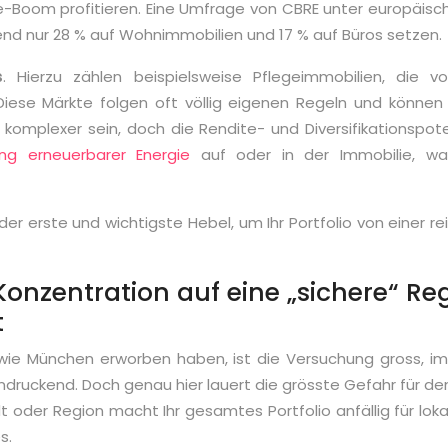
Boom profitieren. Eine Umfrage von CBRE unter europäische
end nur 28 % auf Wohnimmobilien und 17 % auf Büros setzen.
s
. Hierzu zählen beispielsweise Pflegeimmobilien, die
iese Märkte folgen oft völlig eigenen Regeln und können 
 komplexer sein, doch die Rendite- und Diversifikationspote
ng erneuerbarer Energie
auf oder in der Immobilie, wa
 der erste und wichtigste Hebel, um Ihr Portfolio von ein
onzentration auf eine „sichere“ Re
t
wie München erworben haben, ist die Versuchung gross, im
ndruckend. Doch genau hier lauert die grösste Gefahr für d
 oder Region macht Ihr gesamtes Portfolio anfällig für lok
s.